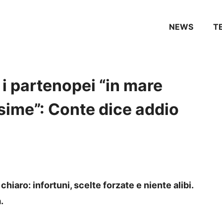
NEWS
T
i partenopei “in mare
sime”: Conte dice addio
iaro: infortuni, scelte forzate e niente alibi.
.