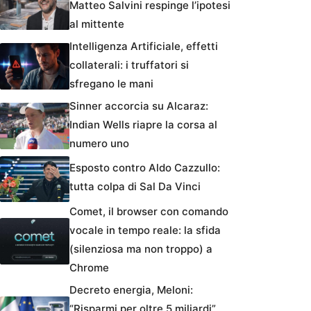
Matteo Salvini respinge l’ipotesi
al mittente
Intelligenza Artificiale, effetti
collaterali: i truffatori si
sfregano le mani
Sinner accorcia su Alcaraz:
Indian Wells riapre la corsa al
numero uno
Esposto contro Aldo Cazzullo:
tutta colpa di Sal Da Vinci
Comet, il browser con comando
vocale in tempo reale: la sfida
(silenziosa ma non troppo) a
Chrome
Decreto energia, Meloni:
“Risparmi per oltre 5 miliardi”.